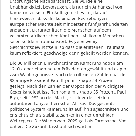
ursprüngliche Nachbarschaft. Sie würde eine
Unabhängigkeit bevorzugen, als nur ein Anhängsel von
Kamerun zu sein. Ein Anliegen ist es ihr, darauf
hinzuweisen, dass die kolonialen Bestrebungen
europäischer Mächte seit mindestens fünf Jahrhunderten
andauern. Darunter litten die Menschen auf dem
gesamten afrikanischen Kontinent. Millionen Menschen
seien seitdem traumatisiert. Es gebe wenig
Geschichtsbewusstsein, so dass die erlittenen Traumata
kaum reflektiert, geschweige denn geheilt werden können.
Die 30 Millionen Einwohner:innen Kameruns haben am
12. Oktober einen neuen Präsidenten gewählt und es gibt
zwei Wahlergebnisse. Nach den offiziellen Zahlen hat der
92jährige Präsident Paul Biya mit knapp 54 Prozent
gesiegt. Nach den Zahlen der Opposition der wichtigste
Gegenkandidat Issa Tchiroma mit knapp 55 Prozent. Paul
Biya, seit 1982 an der Macht, ist einer der letzten
autoritären Langzeitherrscher Afrikas. Das gesamte
politische System Kameruns ist auf ihn zugeschnitten und
er sieht sich als Stabilitätsanker in einer unruhigen
Weltregion. Die Wiederwahl 2025 galt als Formsache. Von
daher: Die Zukunft lässt auf sich warten.