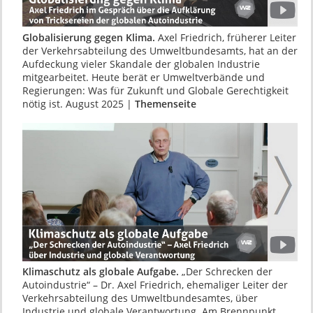
Globalisierung gegen Klima.
Axel Friedrich, frü­herer Leiter
der Verkehrsabteilung des Umwelt­bundesamts, hat an der
Aufdeckung vieler Skandale der globalen Industrie
mitgearbeitet. Heu­te berät er Umweltverbände und
Regierun­gen: Was für Zukunft und Globale Gerechtigkeit
nötig ist. August 2025 |
Themenseite
Klimaschutz als globale Aufgabe.
„Der Schre­cken der
Autoindustrie“ – Dr. Axel Friedrich, ehemaliger Leiter der
Verkehrsabtei­lung des Umweltbundesamtes, über
Industrie und glo­bale Verantwortung. Am Brennpunkt