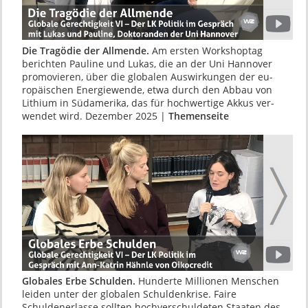
Die Tragödie der Allmende.
Am ersten Work­shoptag
berichten Pauline und Lukas, die an der Uni Hannover
promovieren, über die glo­balen Auswirkungen der eu­
ropäischen Ener­gie­wende, etwa durch den Ab­bau von
Lithium in Südamerika, das für hochwertige Akkus ver­
wendet wird. Dezember 2025 |
Themenseite
Globales Erbe Schulden.
Hunderte Millionen Menschen
leiden unter der globalen Schulden­krise. Faire
Schuldenerlasse sollten hochver­schuldeten Staaten des