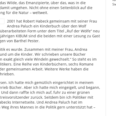
das Wilde, das Emanzipierte, über das, was in die
Si
 damit umgehen. Nicht ohne einen Seitenblick auf die
g für die Natur – weltweit.
2001 hat Robert Habeck gemeinsam mit seiner Frau
Andrea Paluch ein Kinderbuch über den Wolf
cht überarbeiteten Form unter dem Titel „Ruf der Wölfe“ neu
sjährigen KIBUM sind die beiden mit einer Lesung zu Gast
gen von Barthel Pester.
litik es wurde. Zusammen mit meiner Frau, Andrea
s rund um die Kinder. Wir schrieben unsere Bücher
exakt gleich viele Windeln gewechselt.“ So steht es im
olitikers. Eine Reihe von Kinderbüchern, sechs Romane
g der gemeinsamen Arbeit. Weitere Werke haben die
hrieben.
en. Ich hatte mich gemütlich eingerichtet in meinem
hrieb Bücher. Aber ich hatte mich eingeigelt, und begann,
. Und dann raffte ich mich auf, fuhr zu einer grünen
eisvorsitzender zurück. Seitdem bin ich Politiker mit
abecks Internetseite. Und Andrea Paluch hat im
 Weg ihres Mannes in die Politik gern unterstützt hat –