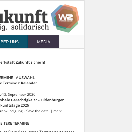
ÜBER UNS
MEDIA
rkstatt Zukunft sichern!
ERMINE - AUSWAHL
le Termine >
Kalender
.-13. September 2026
obale Gerechtigkeit? – Oldenburger
kunftstage 2026
rankündigung – Save the date! | mehr
EITERE TERMINE
icken Sie auf den letzten Termin und gelangen