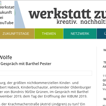
ZUKUNFTSTAGE
THEMEN
NETZWERK
We
Wölfe
T
m Gespräch mit Barthel Pester
Al
11
Gl
rg, der größten nichtkommerziellen Kinder- und
Zu
bert Habeck, Kinderbuchautor, amtierender Oldenburger
Vo
r von Bündnis 90/Die Grünen, im Gespräch mit Barthel
November 2019, dem Tag der Eröffnung der KIBUM 2019.
W
 der Krachmacherstraße (Astrid Lindgren) zu tun? Ein
Kl